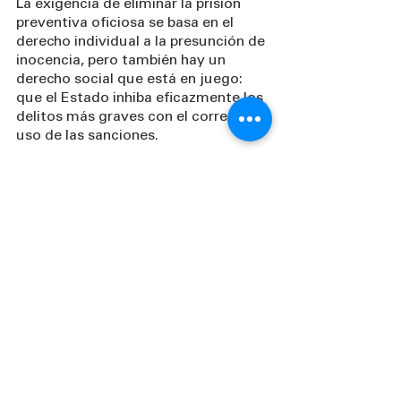
La exigencia de eliminar la prisión 
preventiva oficiosa se basa en el 
derecho individual a la presunción de 
inocencia, pero también hay un 
derecho social que está en juego: 
que el Estado inhiba eficazmente los 
delitos más graves con el correcto 
uso de las sanciones.
Si priorizáramos otras formas de 
justicia y orientáramos la fuerza 
punitiva del Estado a castigar los 
delitos más graves, tendríamos 
menos personas en prisión pero 
disminuiríamos de manera más 
eficaz los delitos de alto impacto.
https://www.animalpolitico.com/la-
maquina-de-hacer-