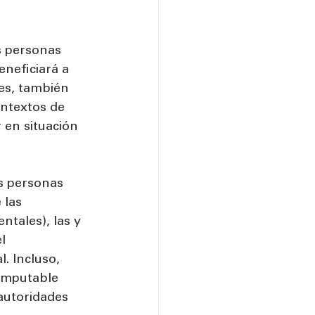
s personas 
eneficiará a 
es, también 
ontextos de 
 en situación 
as personas 
las 
tales), las y 
l 
. Incluso, 
nimputable 
autoridades 