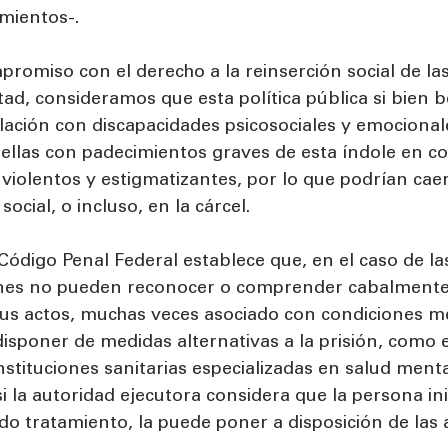
imientos-.
romiso con el derecho a la reinserción social de la
rtad, consideramos que esta política pública si bien b
lación con discapacidades psicosociales y emocional
uellas con padecimientos graves de esta índole en c
violentos y estigmatizantes, por lo que podrían caer
ocial, o incluso, en la cárcel.
 Código Penal Federal establece que, en el caso de l
enes no pueden reconocer o comprender cabalmente 
us actos, muchas veces asociado con condiciones men
isponer de medidas alternativas a la prisión, como e
stituciones sanitarias especializadas en salud mental
si la autoridad ejecutora considera que la persona i
o tratamiento, la puede poner a disposición de las 