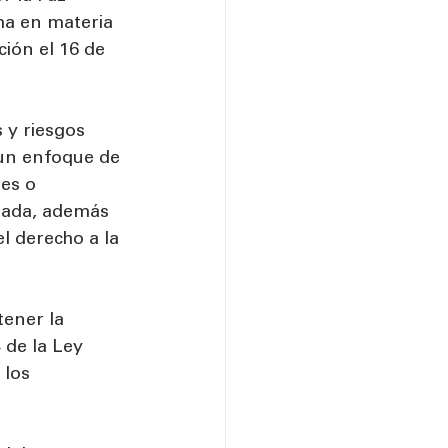
ma en materia 
ción el 16 de 
 y riesgos 
 un enfoque de 
es o 
ipada, además 
l derecho a la 
ener la 
 de la Ley 
 los 