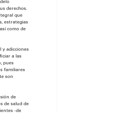
delo 
us derechos. 
ntegral que 
, estrategias 
 así como de 
 y adicciones 
ciar a las 
, pues 
s familiares 
te son 
sión de 
os de salud de 
ientes -de 