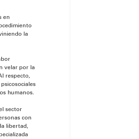
s en 
rocedimiento 
iniendo la 
abor 
 velar por la 
Al respecto, 
psicosociales 
chos humanos.
l sector 
personas con 
a libertad, 
ecializada 