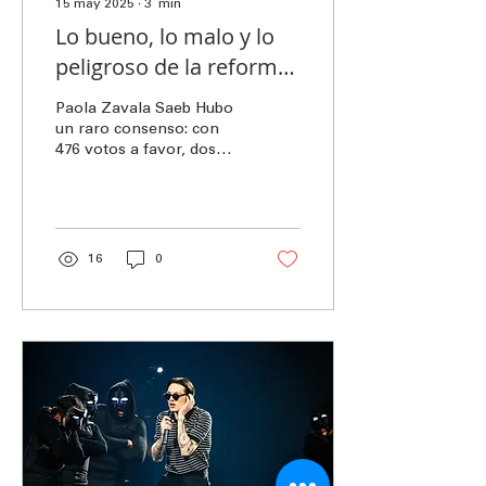
15 may 2025
∙
3
min
Lo bueno, lo malo y lo
peligroso de la reforma
sobre armas y
Paola Zavala Saeb Hubo
explosivos.
un raro consenso: con
476 votos a favor, dos
abstenciones y cero
votos en contra las y los
diputados aprobaron...
16
0