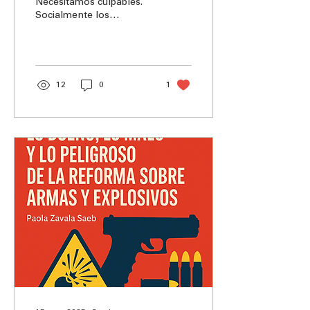
Necesitamos culpables.
Socialmente los
necesitamos para sentir
que nuestras demandas
de justicia son atendidas
y desde...
12
0
1