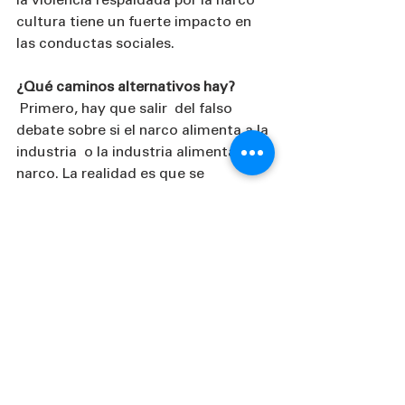
la violencia respaldada por la narco 
cultura tiene un fuerte impacto en 
las conductas sociales.
¿Qué caminos alternativos hay?
 Primero, hay que salir  del falso 
debate sobre si el narco alimenta a la 
industria  o la industria alimenta al 
narco. La realidad es que se 
alimentan mutuamente. Sin 
embargo, como toda manifestación 
artística, mal haríamos en intentar 
censurarla. El resultado como en 
toda prohibición sería potenciar su 
consumo y restringir derechos y 
libertades.
Entonces ¿qué caminos alternativos 
hay? ¿Podemos apelar a la ética en la 