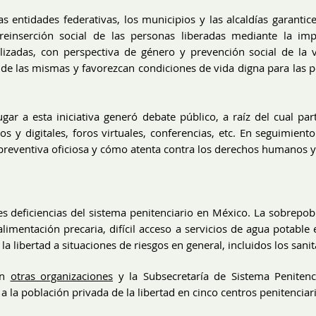
s entidades federativas, los municipios y las alcaldías garantic
reinserción social de las personas liberadas mediante la imp
ializadas, con perspectiva de género y prevención social de la 
 de las mismas y favorezcan condiciones de vida digna para las p
ar a esta iniciativa generó debate público, a raíz del cual pa
os y digitales, foros virtuales, conferencias, etc. En seguimien
n preventiva oficiosa y cómo atenta contra los derechos humanos 
 deficiencias del sistema penitenciario en México. La sobrepobl
alimentación precaria, difícil acceso a servicios de agua potabl
la libertad a situaciones de riesgos en general, incluidos los sanit
on
otras organizaciones
y la Subsecretaría de Sistema Peniten
 a la población privada de la libertad en cinco centros penitencia