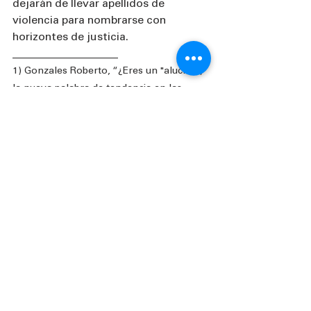
dejarán de llevar apellidos de 
violencia para nombrarse con 
horizontes de justicia.
___________________
1) Gonzales Roberto, “¿Eres un "alucín"?, 
la nueva palabra de tendencia en las 
redes; te la explicamos”, México, 
El Sol de 
Tampico
, septiembre 2022, disponible en: 
https://oem.com.mx/elsoldetampico/tende
ncias/que-es-un-alucin-15699646
2) Ídem.
3)  Nota: La referencia de “fama y 
excesos” la podemos encontrar en la 
canción “Alucín” de Eugenio Esquivel [tik 
toker que famoso el tema] y Grupo Marca 
Registrada [grupo famoso en “narco 
corridos]
4) La “banalidad del mal” es un concepto 