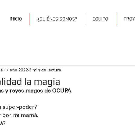
INICIO
¿QUIÉNES SOMOS?
EQUIPO
PROY
ja
17 ene 2022
3 min de lectura
alidad la magia
nas y reyes magos de OCUPA
 tu súper-poder? 
or por mi mamá. 
á? 
 