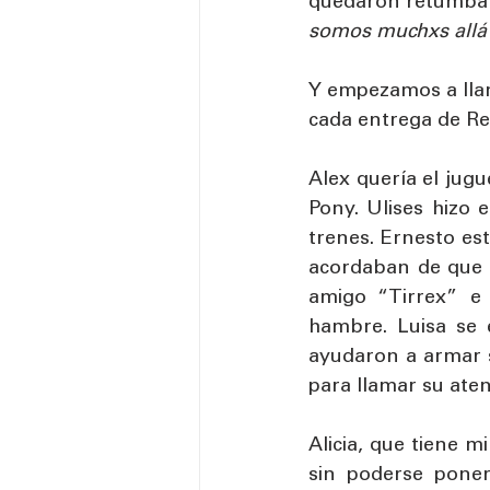
quedaron retumband
somos muchxs allá 
Y empezamos a llam
cada entrega de Re
Alex quería el jugu
Pony. Ulises hizo 
trenes. Ernesto es
acordaban de que s
amigo “Tirrex” e 
hambre. Luisa se 
ayudaron a armar s
para llamar su aten
Alicia, que tiene m
sin poderse poner