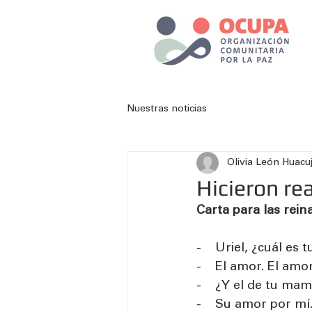
Nuestras noticias
Olivia León Huacu
Hicieron re
Carta para las rei
-    Uriel, ¿cuál es
-    El amor. El am
-    ¿Y el de tu mam
-    Su amor por mí.