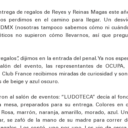
trega de regalos de Reyes y Reinas Magas este año
Nos perdimos en el camino para llegar. Un desvío
CDMX (nosotras tampoco sabemos cómo ni cuándo 
ticos no supieron cómo llevarnos, así que pregu
 
egalos”, dijimos en la entrada del penal. Ya nos espe
alón del evento, las representantes de OCUPA, Po
 Club France recibimos miradas de curiosidad y sonr
 de beige y azul oscuro.
ron al salón de eventos: “LUDOTECA” decía al fondo
 mesa, preparados para su entrega. Colores en c
 Rosa, marrón, naranja, amarillo, morado, azul. Un
r, se zafó de la mano de su madre para correr de