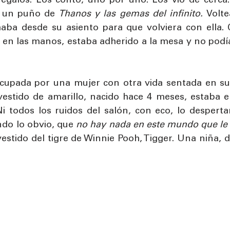
egalos. Los contó, uno por uno. Los vio de cerca.
 un puño de 
Thanos y las gemas del infinito. 
Volte
aba desde su asiento para que volviera con ella. 
en las manos, estaba adherido a la mesa y no podía
ocupada por una mujer con otra vida sentada en sus
estido de amarillo, nacido hace 4 meses, estaba e
 Ni todos los ruidos del salón, con eco, lo despert
ndo lo obvio, que 
no hay nada en este mundo que le 
stido del tigre de Winnie Pooh, Tigger. Una niña, d