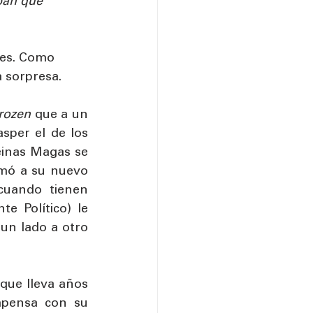
an que 
tes. Como 
 sorpresa. 
rozen
 que a un 
asper el de los 
inas Magas se 
amó a su nuevo 
uando tienen 
 Político) le 
n lado a otro 
 que lleva años 
mpensa con su 