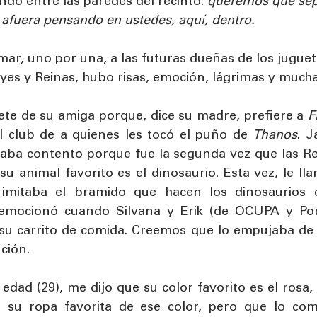
o entre las paredes del recinto: 
queremos que sep
afuera pensando en ustedes, aquí, dentro. 
ar, uno por una, a las futuras dueñas de los jugue
yes y Reinas, hubo risas, emoción, lágrimas y mucha
ete de su amiga porque, dice su madre, prefiere a 
F
el club de a quienes les tocó el puño de 
Thanos
. J
taba contento porque fue la segunda vez que las Re
u animal favorito es el dinosaurio. Esta vez, le ll
imitaba el bramido que hacen los dinosaurios c
emocionó cuando Silvana y Erik (de OCUPA y Ponte
u carrito de comida. Creemos que lo empujaba de u
ción. 
i edad (29), me dijo que su color favorito es el rosa,
 su ropa favorita de ese color, pero que lo co