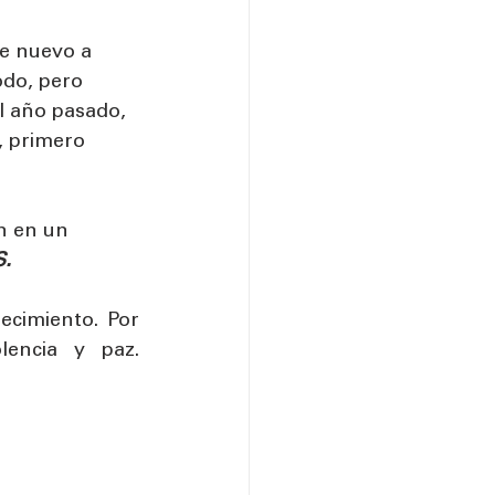
e nuevo a 
do, pero 
l año pasado, 
, primero 
n en un 
.
cimiento. Por 
lencia y paz. 