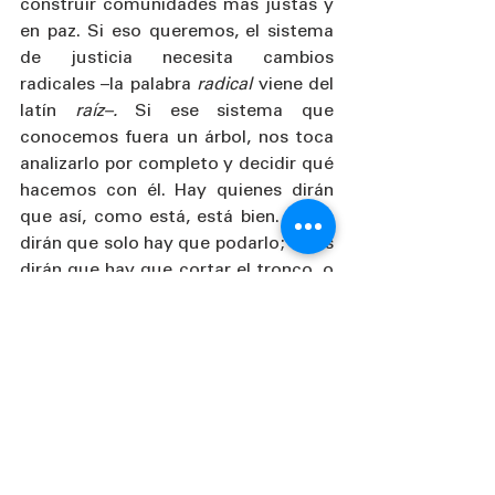
construir comunidades más justas y 
en paz. Si eso queremos, el sistema 
de justicia necesita cambios 
radicales –la palabra 
radical 
viene del 
latín 
raíz–. 
Si ese sistema que 
conocemos fuera un árbol, nos toca 
analizarlo por completo y decidir qué 
hacemos con él. Hay quienes dirán 
que así, como está, está bien. Otras 
dirán que solo hay que podarlo; otres 
dirán que hay que cortar el tronco, o 
que hay que quitarlo desde las 
raíces. Hay quien dice que hay que 
plantar más árboles alrededor y otras 
dirán que hay que pintarlo de 
morado.
Lo más emocionante de las prácticas 
restaurativas es que, en lo que 