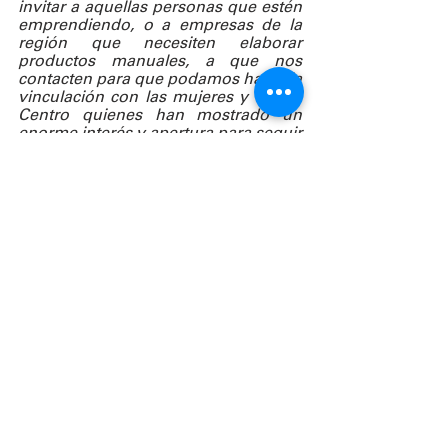
invitar a aquellas personas que estén 
emprendiendo, o a empresas de la 
región que necesiten elaborar 
productos manuales, a que nos 
contacten para que podamos hacer la 
vinculación con las mujeres y con el 
Centro quienes han mostrado un 
enorme interés y apertura para seguir 
capacitándolas
” comenta Serrano.
Se invita a las empresas, 
emprendedoras y emprendedores en 
Saltillo, Coahuila con interés de 
vincularse con el Centro, a escribir a 
zarai.salvador@ocupa.org.mx.
Ver todo
Entradas recientes